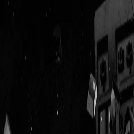
Geenstijl
Vlijmscherp en
ongefilterd nieuws