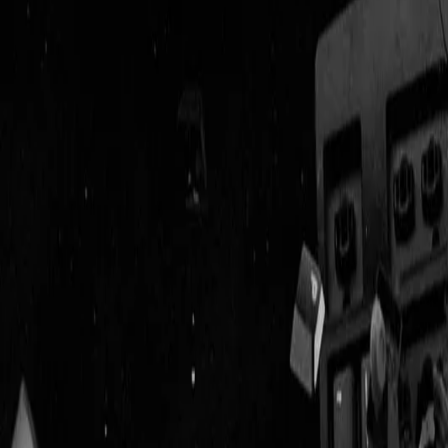
Geenstijl
Vlijmscherp en
ongefilterd nieuws