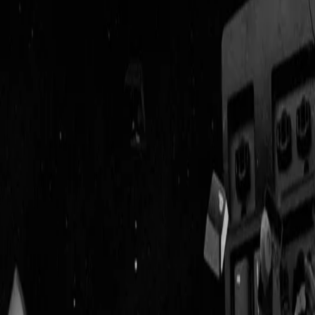
Geenstijl
Vlijmscherp en
ongefilterd nieuws