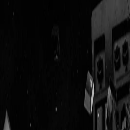
Geenstijl
Vlijmscherp en
ongefilterd nieuws