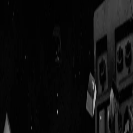
Geenstijl
Vlijmscherp en
ongefilterd nieuws