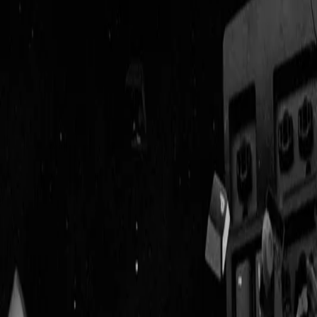
Geenstijl
Vlijmscherp en
ongefilterd nieuws