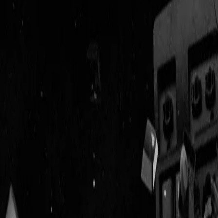
Geenstijl
Vlijmscherp en
ongefilterd nieuws