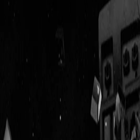
Geenstijl
Vlijmscherp en
ongefilterd nieuws