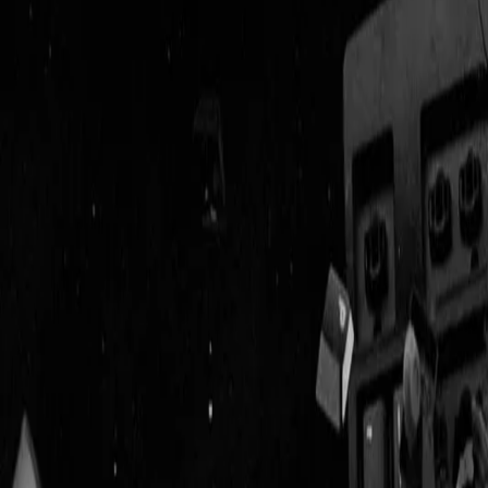
Geenstijl
Vlijmscherp en
ongefilterd nieuws